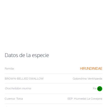
Datos de la especie
HIRUNDINIDAE
Familia:
BROWN-BELLIED SWALLOW
Golondrina Ventriparda
Orochelidon murina
Re
Cuenca: Torca
EEP: Humedal La Conejera