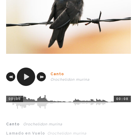
Canto
Orochelidon murina
00:00
00:08
Canto   
Orochelidon murina 
Lamado en Vuelo  
Orochelidon murina 