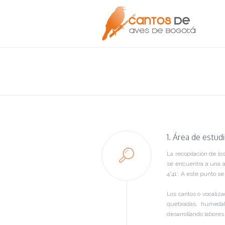
1. Área de estud
La recopilación de lo
se encuentra a una al
4°41′. A este punto s
Los cantos o vocaliza
quebradas, humedale
desarrollando labores