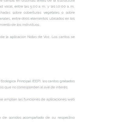
de cantos en distintas áreas de la Estructura
d vocal, entre las 5:00 a. m. y las 10:00 a. m.
hadas sobre coberturas vegetales o sobre
 canales, entre otros elementos ubicados en los
miento de los individuos.
 de la aplicación Notas de Voz. Los cantos se
Ecológica Principal (EEP), los cantos grabados
dos que no corresponden al ave de interés.
ue amplían las funciones de aplicaciones web
co de sonidos acompañado de su respectivo