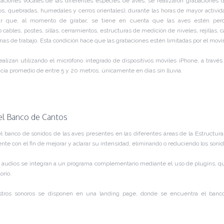
ariaciones vocales de las diferentes especies de aves, se realizaron grabaciones 
ríos, quebradas, humedales y cerros orientales), durante las horas de mayor activida
rar que, al momento de grabar, se tiene en cuenta que las aves estén perc
 cables, postes, sillas, cerramientos, estructuras de medición de niveles, rejillas,
nas de trabajo. Esta condición hace que las grabaciones estén limitadas por el movi
alizan utilizando el micrófono integrado de dispositivos móviles iPhone, a través
ncia promedio de entre 5 y 20 metros, únicamente en días sin lluvia.
el Banco de Cantos
el banco de sonidos de las aves presentes en las diferentes áreas de la Estructura 
te con el fin de mejorar y aclarar su intensidad, eliminando o reduciendo los soni
s audios se integran a un programa complementario mediante el uso de plugins, q
orio.
istros sonoros se disponen en una landing page, donde se encuentra el ban