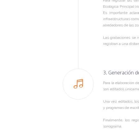
Para registrar las v
Ecológica Principal (
Es importante acla
infraestructuras como
alrededores de las zo
Las grabaciones se re
registran a una dista
3. Generación d
Para la elaboración d
son editados únicamen
Una vez editados, lo
y programas de escrit
Finalmente, los reg
sonograma.