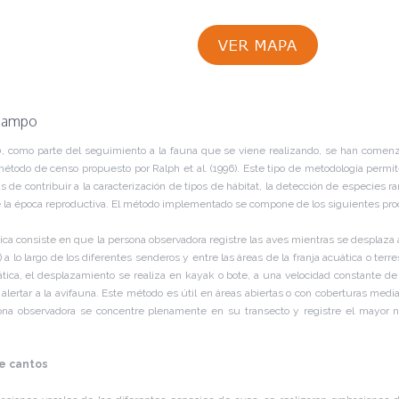
 campo
 como parte del seguimiento a la fauna que se viene realizando, se han comenza
étodo de censo propuesto por Ralph et al. (1996). Este tipo de metodología permit
s de contribuir a la caracterización de tipos de hábitat, la detección de especies r
de la época reproductiva. El método implementado se compone de los siguientes pr
ica consiste en que la persona observadora registre las aves mientras se desplaza
a lo largo de los diferentes senderos y entre las áreas de la franja acuática o terre
uática, el desplazamiento se realiza en kayak o bote, a una velocidad constante 
lertar a la avifauna. Este método es útil en áreas abiertas o con coberturas m
ona observadora se concentre plenamente en su transecto y registre el mayor n
e cantos