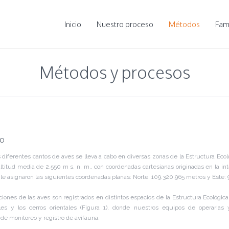
Inicio
Nuestro proceso
Métodos
Fami
Métodos y procesos
io
s diferentes cantos de aves se lleva a cabo en diversas zonas de la Estructura Ecoló
titud media de 2.550 m s. n. m., con coordenadas cartesianas originadas en la inte
e le asignaron las siguientes coordenadas planas: Norte: 109.320,965 metros y Este
ciones de las aves son registrados en distintos espacios de la Estructura Ecológica 
s y los cerros orientales (Figura 1), donde nuestros equipos de operarias
 de monitoreo y registro de avifauna.