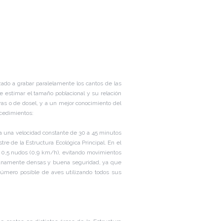
do a grabar paralelamente los cantos de las
e estimar el tamaño poblacional y su relación
aras o de dosel, y a un mejor conocimiento del
ocedimientos:
 a una velocidad constante de 30 a 45 minutos
stre de la Estructura Ecológica Principal. En el
de 0,5 nudos (0,9 km/h), evitando movimientos
edianamente densas y buena seguridad, ya que
úmero posible de aves utilizando todos sus