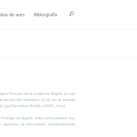
lias de aves
Bibliografía
gica Principal de la ciudad de Bogotá, la cual
rsección del meridiano 74°09′ con el paralelo
: 92.334,879 metros (EAAB y DAPD, 2003).
Principal de Bogotá, tales como canales, ríos,
 y operarios se encuentran constantemente