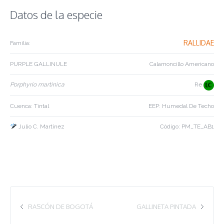
Datos de la especie
RALLIDAE
Familia:
PURPLE GALLINULE
Calamoncillo Americano
Porphyrio martinica
Re
Cuenca: Tintal
EEP: Humedal De Techo
Julio C. Martínez
Código: PM_TE_AB1
RASCÓN DE BOGOTÁ
GALLINETA PINTADA