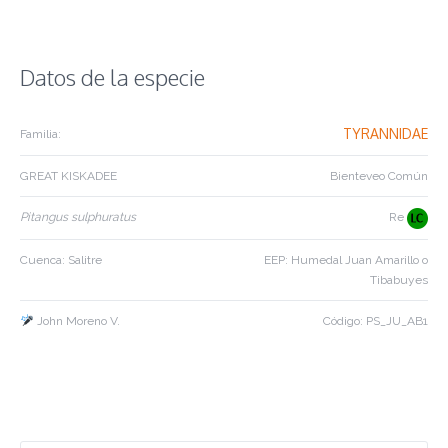
Datos de la especie
TYRANNIDAE
Familia:
GREAT KISKADEE
Bienteveo Común
Pitangus sulphuratus
Re
Cuenca: Salitre
EEP: Humedal Juan Amarillo o
Tibabuyes
John Moreno V.
Código: PS_JU_AB1