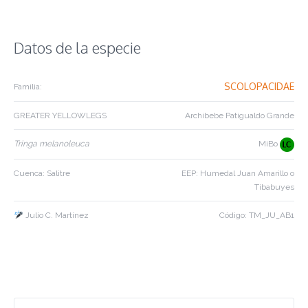
Datos de la especie
SCOLOPACIDAE
Familia:
GREATER YELLOWLEGS
Archibebe Patigualdo Grande
Tringa melanoleuca
MiBo
Cuenca: Salitre
EEP: Humedal Juan Amarillo o
Tibabuyes
Julio C. Martínez
Código: TM_JU_AB1